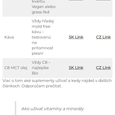
kvalitu.
Vegan alebo
grass-fed
Vždy hľadaj
mold free
kávu –
Káva
testovanú
SK Link
CZ Link
na
prítomnosť
plesní
Vždy C8 –
C8 MCT olej
najlepšie
SK Link
CZ Link
Bio
Viac o tom aké suplementy užívať a kedy nájdeš v ďalších
článkoch. Odporúčam prečítať.
Ako užívať vitamíny a minerály