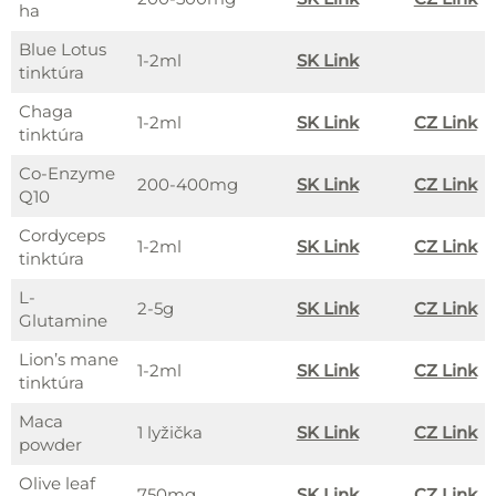
ha
Blue Lotus
1-2ml
SK Link
tinktúra
Chaga
1-2ml
SK Link
CZ Link
tinktúra
Co-Enzyme
200-400mg
SK Link
CZ Link
Q10
Cordyceps
1-2ml
SK Link
CZ Link
tinktúra
L-
2-5g
SK Link
CZ Link
Glutamine
Lion’s mane
1-2ml
SK Link
CZ Link
tinktúra
Maca
1 lyžička
SK Link
CZ Link
powder
Olive leaf
750mg
SK Link
CZ Link