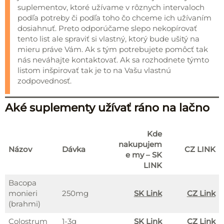
suplementov, ktoré užívame v rôznych intervaloch
podľa potreby či podľa toho čo chceme ich užívaním
dosiahnuť. Preto odporúčame slepo nekopírovať
tento list ale spraviť si vlastný, ktorý bude ušitý na
mieru práve Vám. Ak s tým potrebujete pomôcť tak
nás neváhajte kontaktovať. Ak sa rozhodnete týmto
listom inšpirovať tak je to na Vašu vlastnú
zodpovednosť.
Aké suplementy užívať ráno na lačno
Kde
nakupujem
Názov
Dávka
CZ LINK
e my – SK
LINK
Bacopa
monieri
250mg
SK Link
CZ Link
(brahmi)
Colostrum
1-3g
SK Link
CZ Link