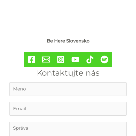
Be Here Slovensko
Kontaktujte nás
M
e
n
o
E
*
m
a
i
T
l
e