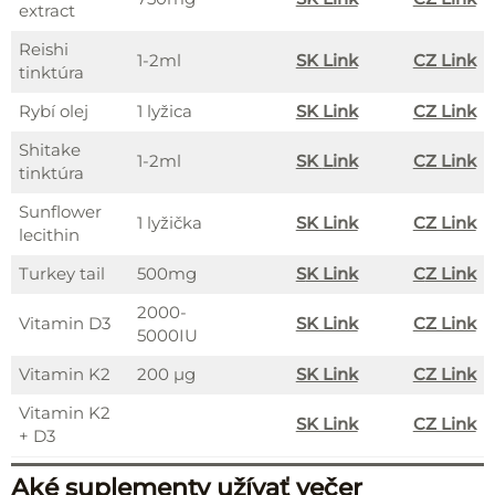
extract
Reishi
1-2ml
SK Link
CZ Link
tinktúra
Rybí olej
1 lyžica
SK Link
CZ Link
Shitake
1-2ml
SK
L
ink
CZ Link
tinktúra
Sunflower
1 lyžička
SK Link
CZ Link
lecithin
Turkey tail
500mg
S
K Link
C
Z Link
2000-
Vitamin D3
SK Link
CZ Link
5000IU
Vitamin K2
200 µg
SK Link
CZ Link
Vitamin K2
SK Link
CZ Link
+ D3
Aké suplementy užívať večer