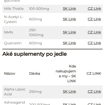
glycinate
Milk Thistle
100-500mg
SK Link
CZ Link
N-Acetyl-L-
600mg
SK Link
CZ Link
Cystein
250-
NMN
SK Link
CZ Link
1000mg
Quercetin
600mg
SK Link
CZ Link
Aké suplementy po jedle
Kde
nakupujem
Názov
Dávka
CZ LINK
e my – SK
LINK
Alpha Lipoic
250mg
SK Link
CZ Link
Acid
Ashwagand
200-500mg
SK Link
CZ Link