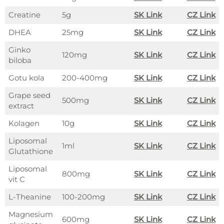
Creatine
5g
SK Link
CZ Link
DHEA
25mg
SK Link
CZ Link
Ginko
120mg
SK Link
CZ Link
biloba
Gotu kola
200-400mg
SK Link
CZ Link
Grape seed
500mg
SK Link
CZ Link
extract
Kolagen
10g
SK Link
CZ Link
Liposomal
1ml
SK Link
CZ Link
Glutathione
Liposomal
800mg
SK Link
CZ Link
vit C
L-Theanine
100-200mg
SK Link
CZ Link
Magnesium
600mg
SK Link
CZ Link