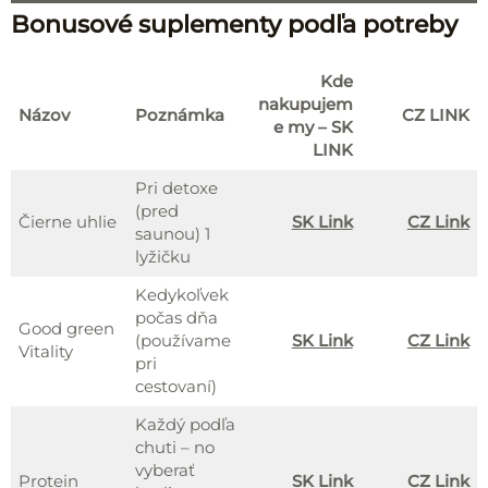
Bonusové suplementy podľa potreby
Kde
nakupujem
Názov
Poznámka
CZ LINK
e my – SK
LINK
Pri detoxe
(pred
Čierne uhlie
S
K Link
CZ L
ink
saunou) 1
lyžičku
Kedykoľvek
počas dňa
Good green
(používame
SK Link
CZ Link
Vitality
pri
cestovaní)
Každý podľa
chuti – no
vyberať
Protein
SK Link
CZ Link