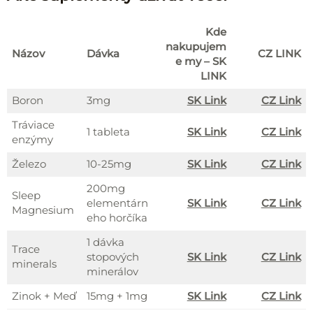
Kde
nakupujem
Názov
Dávka
CZ LINK
e my – SK
LINK
Boron
3mg
S
K Link
CZ L
ink
Tráviace
1 tableta
SK Link
CZ Link
enzýmy
Železo
10-25mg
SK Link
CZ Link
200mg
Sleep
elementárn
SK Link
CZ Link
Magnesium
eho horčíka
1 dávka
Trace
stopových
SK Link
CZ Link
minerals
minerálov
Zinok + Meď
15mg + 1mg
SK Link
CZ Link