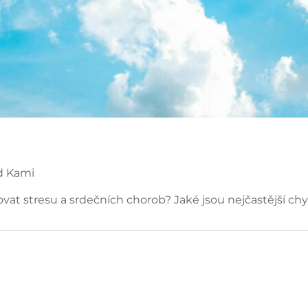
d
Kami
at stresu a srdečních chorob? Jaké jsou nejčastější ch