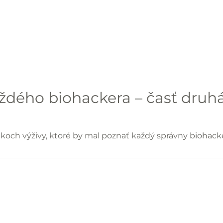
dého biohackera – časť druh
koch výživy, ktoré by mal poznať každý správny biohacker