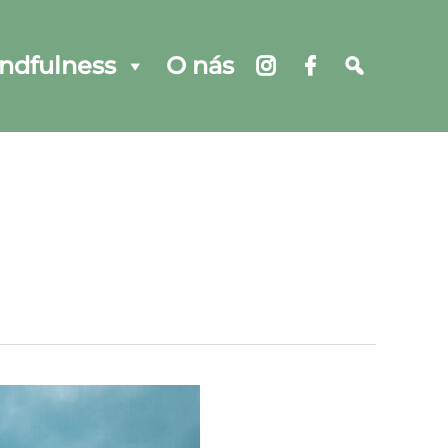
ndfulness
O nás