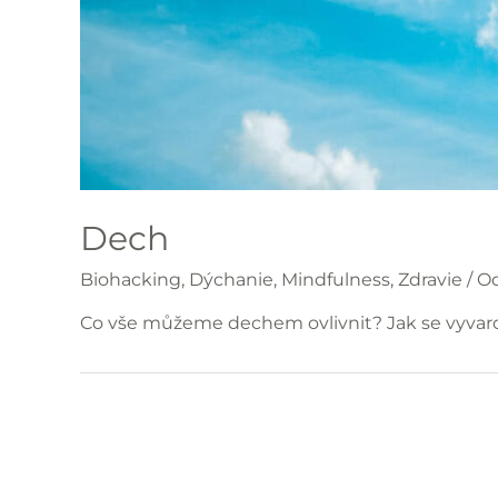
Dech
Biohacking
,
Dýchanie
,
Mindfulness
,
Zdravie
/ O
Co vše můžeme dechem ovlivnit? Jak se vyvarov