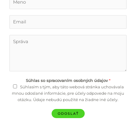
e
n
o
E
*
m
a
i
T
l
e
*
x
t
Súhlas so spracovaním osobných údajov
*
Súhlasím s tým, aby táto webová stránka uchovávala
mnou odoslané informácie, pre účely odpovede na moju
otázku. Údaje nebudú použité na žiadne iné účely.
ODOSLAŤ