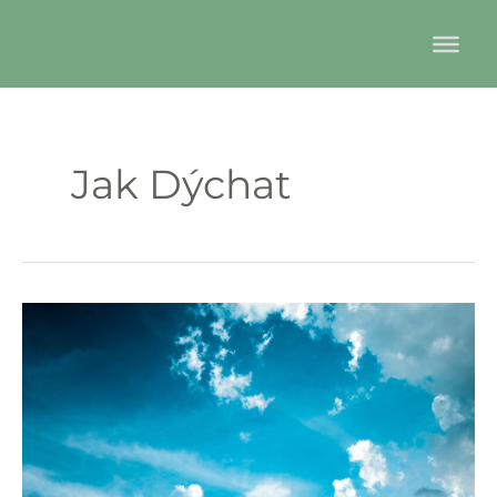
Preskočiť
na
obsah
Jak Dýchat