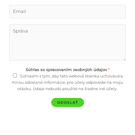
n
o
E
*
m
a
i
T
l
e
*
x
t
Súhlas so spracovaním osobných údajov
*
Súhlasím s tým, aby táto webová stránka uchovávala
mnou odoslané informácie, pre účely odpovede na moju
otázku. Údaje nebudú použité na žiadne iné účely.
ODOSLAŤ