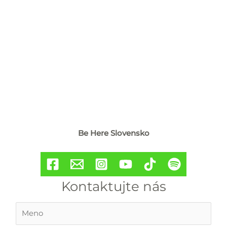
Be Here Slovensko
Kontaktujte nás
M
e