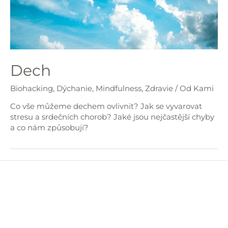
Dech
Biohacking
,
Dýchanie
,
Mindfulness
,
Zdravie
/ Od
Kami
Co vše můžeme dechem ovlivnit? Jak se vyvarovat
stresu a srdečních chorob? Jaké jsou nejčastější chyby
a co nám způsobují?