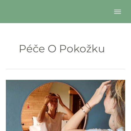
Preskočiť
na
obsah
Péče O Pokožku