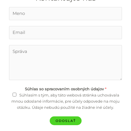
M
e
n
o
E
*
m
a
i
T
l
e
*
x
t
Súhlas so spracovaním osobných údajov
*
Súhlasím s tým, aby táto webová stránka uchovávala
mnou odoslané informácie, pre účely odpovede na moju
otázku. Údaje nebudú použité na žiadne iné účely.
ODOSLAŤ