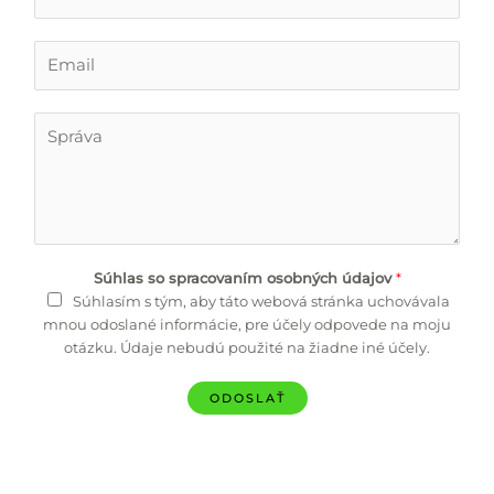
e
n
o
E
*
m
a
i
T
l
e
*
x
t
Súhlas so spracovaním osobných údajov
*
Súhlasím s tým, aby táto webová stránka uchovávala
mnou odoslané informácie, pre účely odpovede na moju
otázku. Údaje nebudú použité na žiadne iné účely.
ODOSLAŤ