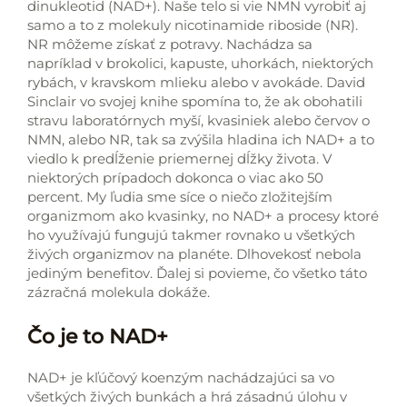
dinukleotid (NAD+). Naše telo si vie NMN vyrobiť aj
samo a to z molekuly nicotinamide riboside (NR).
NR môžeme získať z potravy. Nachádza sa
napríklad v brokolici, kapuste, uhorkách, niektorých
rybách, v kravskom mlieku alebo v avokáde. David
Sinclair vo svojej knihe spomína to, že ak obohatili
stravu laboratórnych myší, kvasiniek alebo červov o
NMN, alebo NR, tak sa zvýšila hladina ich NAD+ a to
viedlo k predĺženie priemernej dĺžky života. V
niektorých prípadoch dokonca o viac ako 50
percent. My ľudia sme síce o niečo zložitejším
organizmom ako kvasinky, no NAD+ a procesy ktoré
ho využívajú fungujú takmer rovnako u všetkých
živých organizmov na planéte. Dlhovekosť nebola
jediným benefitov. Ďalej si povieme, čo všetko táto
zázračná molekula dokáže.
Čo je to NAD+
NAD+ je kľúčový koenzým nachádzajúci sa vo
všetkých živých bunkách a hrá zásadnú úlohu v