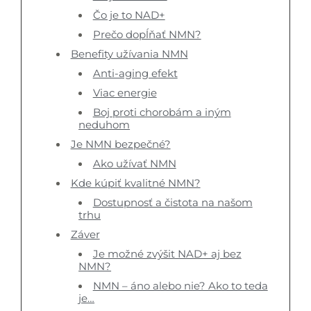
Čo je to NAD+
Prečo dopĺňať NMN?
Benefity užívania NMN
Anti-aging efekt
Viac energie
Boj proti chorobám a iným
neduhom
Je NMN bezpečné?
Ako užívať NMN
Kde kúpiť kvalitné NMN?
Dostupnosť a čistota na našom
trhu
Záver
Je možné zvýšit NAD+ aj bez
NMN?
NMN – áno alebo nie? Ako to teda
je…