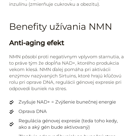
inzulínu (zmierňuje cukrovku a obezitu).
Benefity užívania NMN
Anti-aging efekt
NMN pôsobí proti negatívnym vplyvom starnutia, a
to práve tým že dopĺňa NAD+, ktorého produkcia
vekom klesá. NMN ďalej pomáha pri aktivácii
enzýmov nazývaných Sirtuins, ktoré hrajú kľúčovú
rolu pri oprave DNA, regulácii génovej expresie pri
odpovedi buniek na stres.
Zvyšuje NAD+ = Zvýšenie bunečnej energie
Oprava DNA
Regulácia génovej expresie (teda toho kedy,
ako a aký gén bude aktivovaný)