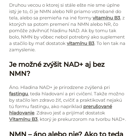
Druhou vecou o ktorej si stále ešte nie sme úplne
istý je to, či je NMN alebo NR priamo vstrebané do
tela, alebo sa premieňa na iné formy
vitamínu B3
, z
ktorých sa potom premení na NMN alebo NR, čo
pomôže zdvihnúť hladinu NAD. Ak by tomu tak
bolo, NMN by vôbec nebol potrebný ako suplement
a stačilo by mať dostatok
vitamínu B3
. To len tak na
zamyslenie.
Je možné zvýšit NAD+ aj bez
NMN?
Áno. Hladina NAD+ je prirodzene zvýšená pri
fastingu
, teda hladovaní a pri cvičení. Takže možno
by stačilo len zdravo žiť, cvičiť a praktikovať nejakú
tú formu fastingu, ako napríklad
prerušované
hladovanie
. Zdravo jesť a prijímať dostatok
Vitamínu B3
, ktorý je prekurzorom na tvorbu NAD+.
NMN – áno alebo nie? Ako to teda