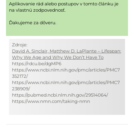
Aplikovanie rád alebo postupov v tomto článku je
na vlastnú zodpovednosť.
Ďakujeme za dôveru.
Zdroje:
David A. Sinclair, ‎Matthew D. LaPlante – Lifespan:
Why We Age and Why We Don’t Have To
https://rdcu.be/dgMP6
https://www.ncbi.nlm.nih.gov/pmc/articles/PMC7
352172/
https://www.ncbi.nlm.nih.gov/pmc/articles/PMC7
238909/
https://pubmed.ncbi.nlm.nih.gov/29514064/
https://www.nmn.com/taking-nmn
Navigácia