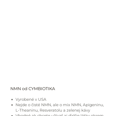
NMN od CYMBIOTIKA
Vyrobené v USA
Nejde o čisté NMN, ale o mix NMN, Apigeninu,
L-Theaninu, Resveratolu a zelenej kávy
Vhodné ak chcete užívať aj ďalšie látky okrem