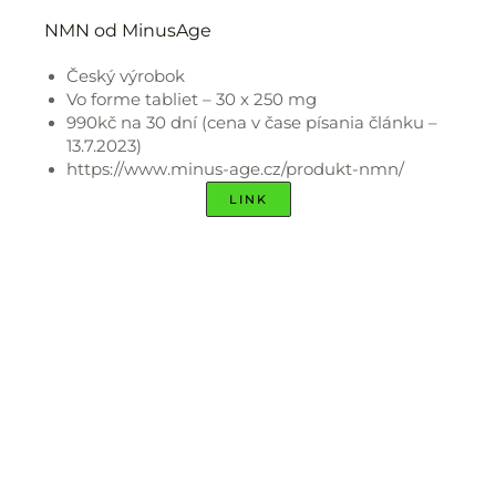
NMN od MinusAge
Český výrobok
Vo forme tabliet – 30 x 250 mg
990kč na 30 dní (cena v čase písania článku –
13.7.2023)
https://www.minus-age.cz/produkt-nmn/
LINK