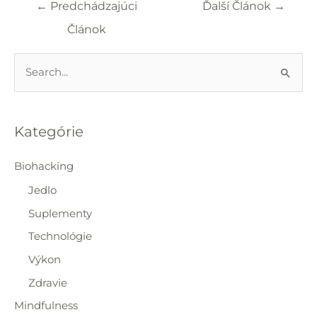
←
Predchádzajúci
Ďalší Článok
→
v
článku
Článok
V
y
h
ľ
Kategórie
a
d
Biohacking
a
Jedlo
ť
Suplementy
:
Technológie
Výkon
Zdravie
Mindfulness