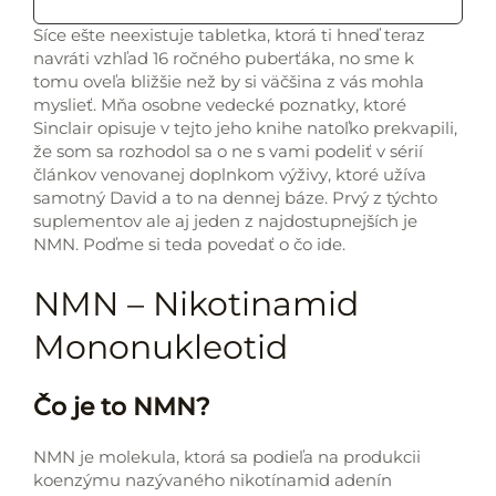
Síce ešte neexistuje tabletka, ktorá ti hneď teraz
navráti vzhľad 16 ročného puberťáka, no sme k
tomu oveľa bližšie než by si väčšina z vás mohla
myslieť. Mňa osobne vedecké poznatky, ktoré
Sinclair opisuje v tejto jeho knihe natoľko prekvapili,
že som sa rozhodol sa o ne s vami podeliť v sérií
článkov venovanej doplnkom výživy, ktoré užíva
samotný David a to na dennej báze. Prvý z týchto
suplementov ale aj jeden z najdostupnejších je
NMN. Poďme si teda povedať o čo ide.
NMN – Nikotinamid
Mononukleotid
Čo je to NMN?
NMN je molekula, ktorá sa podieľa na produkcii
koenzýmu nazývaného nikotínamid adenín