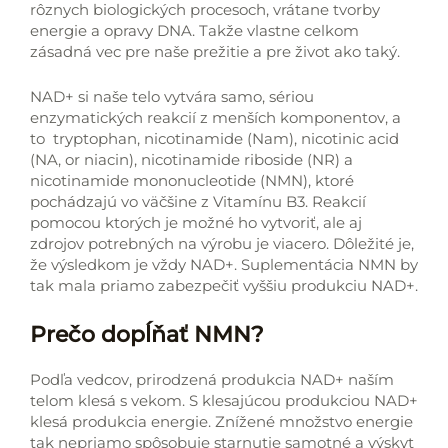
rôznych biologických procesoch, vrátane tvorby
energie a opravy DNA. Takže vlastne celkom
zásadná vec pre naše prežitie a pre život ako taký.
NAD+ si naše telo vytvára samo, sériou
enzymatických reakcií z menších komponentov, a
to tryptophan, nicotinamide (Nam), nicotinic acid
(NA, or niacin), nicotinamide riboside (NR) a
nicotinamide mononucleotide (NMN), ktoré
pochádzajú vo väčšine z Vitamínu B3. Reakcií
pomocou ktorých je možné ho vytvoriť, ale aj
zdrojov potrebných na výrobu je viacero. Dôležité je,
že výsledkom je vždy NAD+. Suplementácia NMN by
tak mala priamo zabezpečiť vyššiu produkciu NAD+.
Prečo dopĺňať NMN?
Podľa vedcov, prirodzená produkcia NAD+ naším
telom klesá s vekom. S klesajúcou produkciou NAD+
klesá produkcia energie. Znížené množstvo energie
tak nepriamo spôsobuje starnutie samotné a výskyt