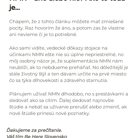
je…
Chápem, že z tohto článku môžete mať zmiešané
pocity. Raz hovorím že áno, a potom zas že vlastne
ani nevieme či je to potrebné.
Ako sami vidíte, vedecké dôkazy stojace na
účinkami NMN ešte nie sú úplne nepriestrelné, no
môj osobný názor je, že suplementácia NMN nám
neublíží, ak to nebdueme preháňať. No dôležitejší je
stále životný štýl a ten dávam určite na prvé miesto
čo sa týka dlhovekosti a zdravého starnutia.
Plánujem užívať NMN dlhodobo, no s prestávkami a
sledovať ako sa cítim. Ďalej sledovať najnovšie
štúdie a nebáť sa užívanie prerušiť alebo zmeniť, ak
nové štúdie prinesú nové poznatky.
Ďakujeme za prečítanie.
Váš tím Be Here Slovensko