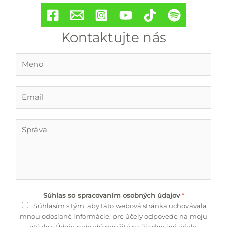
Kontaktujte nás
M
e
n
o
E
*
m
a
i
T
l
e
*
x
t
Súhlas so spracovaním osobných údajov
*
Súhlasím s tým, aby táto webová stránka uchovávala
mnou odoslané informácie, pre účely odpovede na moju