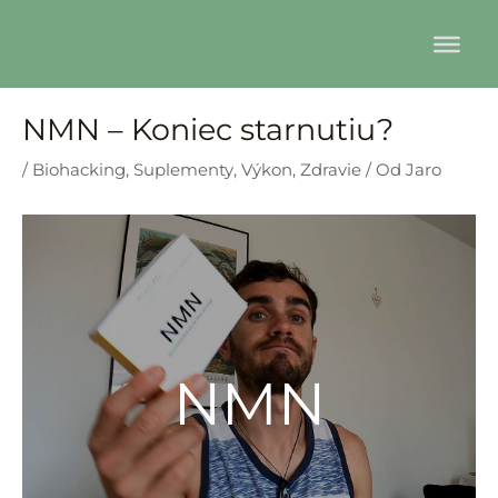
Preskočiť
na
obsah
NMN – Koniec starnutiu?
/
Biohacking
,
Suplementy
,
Výkon
,
Zdravie
/ Od
Jaro
NMN