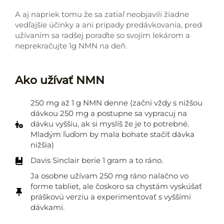
A aj napriek tomu že sa zatiaľ neobjavili žiadne
vedľajšie účinky a ani prípady predávkovania, pred
užívaním sa radšej poraďte so svojím lekárom a
neprekračujte 1g NMN na deň.
Ako užívať NMN
250 mg až 1 g NMN denne (začni vždy s nižšou
dávkou 250 mg a postupne sa vypracuj na
dávku vyššiu, ak si myslíš že je to potrebné.
Mladým ľuďom by mala bohate stačiť dávka
nižšia)
Davis Sinclair berie 1 gram a to ráno.
Ja osobne užívam 250 mg ráno nalačno vo
forme tabliet, ale čoskoro sa chystám vyskúšať
práškovú verziu a experimentovať s vyššími
dávkami.