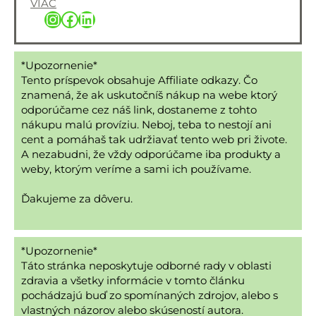
VIAC
Instagram
Facebook
LinkedIn
*Upozornenie*
Tento príspevok obsahuje Affiliate odkazy. Čo
znamená, že ak uskutočníš nákup na webe ktorý
odporúčame cez náš link, dostaneme z tohto
nákupu malú províziu. Neboj, teba to nestojí ani
cent a pomáhaš tak udržiavať tento web pri živote.
A nezabudni, že vždy odporúčame iba produkty a
weby, ktorým veríme a sami ich používame.
Ďakujeme za dôveru.
*Upozornenie*
Táto stránka neposkytuje odborné rady v oblasti
zdravia a všetky informácie v tomto článku
pochádzajú buď zo spomínaných zdrojov, alebo s
vlastných názorov alebo skúseností autora.