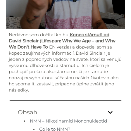
Nedávno som dočítal knihu
Konec stárnutí od
David Sinclair
(
Lifespan: Why We Age – and Why
We Don’t Have To
EN verzia) a dozvedel som sa
kopec zaujímavých informácií. David Sinclair je
jeden z popredných vedcov na svete, ktorí sa venujú
výskumu dlhovekosti a starnutiu. Ich cieľom je
pochopiť prečo a ako starneme, či je starnutie
naozaj nevyhnutnou súčasťou našich životov a ako
ho spomaliť, zastaviť, prípadne úplne zvrátiť jeho
následky.
Obsah
NMN – Nikotinamid Mononukleotid
Čo je to NMN?