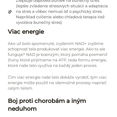
Zlepšuje odpoveď buniek na bunečný stres
(lepšie zvládanie stresových situácii a adaptácia
na stres a vôbec nemusí ísť o psychický stres.
Napríklad cvičenie alebo chladová terapia tiež
vyvoláva bunečný stres)
Viac energie
Ako už bolo spomenuté, zvýšením NAD+ zvýšime
schopnosť tela produkovať viac energie. Ako to ale
funguje? NAD je koenzým, ktorý pomáha premeniť
živiny ktoré prijímame na ATP, teda formu energie,
ktoré naše telo využíva na každý jeden proces.
Čím viac energie naše telo dokáže vyrobiť, tým viac
energie môže použiť na všemožné procesy naprieč
celým telom.
Boj proti chorobám a iným
neduhom