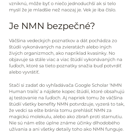
vzniknú, môže byť o niečo jednoduchší ak si telo
myslí že je mladšie než naozaj je. Vek je iba číslo.
Je NMN bezpečné?
Väčšina vedeckých poznatkov a dát pochádza zo
štúdii vykonávaných na zvieratách alebo iných
živých organizmoch, ako napríklad kvasinky. No
objavuje sa stále viac a viac štúdií vykonávaných na
ľuďoch, ktoré sa tieto poznatky snažia buď potvrdiť
alebo vyvrátiť.
Stačí si zadať do vyhľadávača Google Scholar ‘NMN
Human trails’ a nájdete kopec štúdií, ktoré obsahujú
aj testovanie na ľuďoch. Aj napriek tomu že väčšina
štúdií všetky benefity NMN potvrdzuje, vyzerá to tak,
že vedci sa ešte bránia tomu prehlásiť NMN za
magickú molekulu, alebo ako zbraň proti starnutiu.
Nie sú nám ešte úplne známe účinky dlhodobého
užívania a ani všetky detaily toho ako NMN funguje.