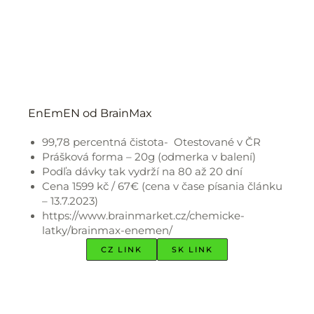
EnEmEN od BrainMax
99,78 percentná čistota- Otestované v ČR
Prášková forma – 20g (odmerka v balení)
Podľa dávky tak vydrží na 80 až 20 dní
Cena 1599 kč / 67€ (cena v čase písania článku
– 13.7.2023)
https://www.brainmarket.cz/chemicke-
latky/brainmax-enemen/
CZ LINK
SK LINK