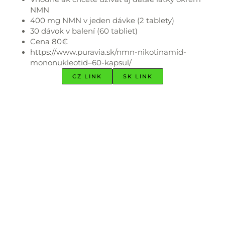
NMN
400 mg NMN v jeden dávke (2 tablety)
30 dávok v balení (60 tabliet)
Cena 80€
https://www.puravia.sk/nmn-nikotinamid-
mononukleotid–60-kapsul/
CZ LINK
SK LINK