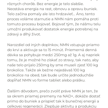
rôznych chorôb. Bez energie je telo slabšie.
Neostáva energia na rast, obnovu a opravu buniek.
Telo začína pomaly ale isto hrdzavieť… Áno, tento
proces voláme starnutie a NMN nám pomáha proti
tomuto procesu bojovať. Bojovať tým, že nášmu telu
umožní produkovať dostatok energie potrebnej na
zdravý a dlhý život.
Narozdiel od iných doplnkov, NMN vstupuje priamo
do krvi a aktivuje sa to 15 minút. Priemerná denná
dávka sa pohybuje medzi 250mg až 1g. A aj napriek
tomu, že je možné ho získať zo stravy, tak nato, aby
naše telo prijalo 250mg by sme museli zjesť 100 kg
brokolice. Takže ak bežne nejedávaš 100 kg
brokolice na obed, tak bude určite jednoduchšie
dopĺňať NMN vo forme tabliet alebo prášku.
Ďalším dôvodom, prečo zvoliť práve NMN je ten, že
sa okrem priamej premeny na NAD+, dokáže dostať
primo do buniek a prispieť tak k bunečnej energii a
celkovej regenerácii. Zlepšuje aktivitu a produkciu