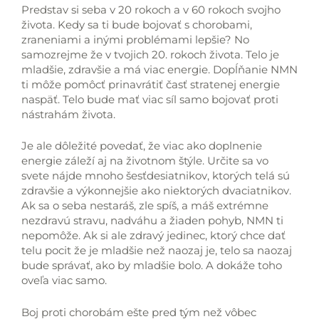
Predstav si seba v 20 rokoch a v 60 rokoch svojho
života. Kedy sa ti bude bojovať s chorobami,
zraneniami a inými problémami lepšie? No
samozrejme že v tvojich 20. rokoch života. Telo je
mladšie, zdravšie a má viac energie. Dopĺňanie NMN
ti môže pomôcť prinavrátiť časť stratenej energie
naspäť. Telo bude mať viac síl samo bojovať proti
nástrahám života.
Je ale dôležité povedať, že viac ako doplnenie
energie záleží aj na životnom štýle. Určite sa vo
svete nájde mnoho šesťdesiatnikov, ktorých telá sú
zdravšie a výkonnejšie ako niektorých dvaciatnikov.
Ak sa o seba nestaráš, zle spíš, a máš extrémne
nezdravú stravu, nadváhu a žiaden pohyb, NMN ti
nepomôže. Ak si ale zdravý jedinec, ktorý chce dať
telu pocit že je mladšie než naozaj je, telo sa naozaj
bude správať, ako by mladšie bolo. A dokáže toho
oveľa viac samo.
Boj proti chorobám ešte pred tým než vôbec